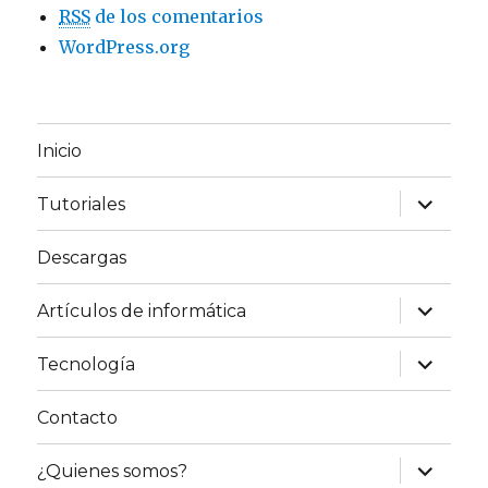
RSS
de los comentarios
WordPress.org
Inicio
expande
Tutoriales
el
menú
inferior
Descargas
expande
Artículos de informática
el
menú
inferior
expande
Tecnología
el
menú
inferior
Contacto
expande
¿Quienes somos?
el