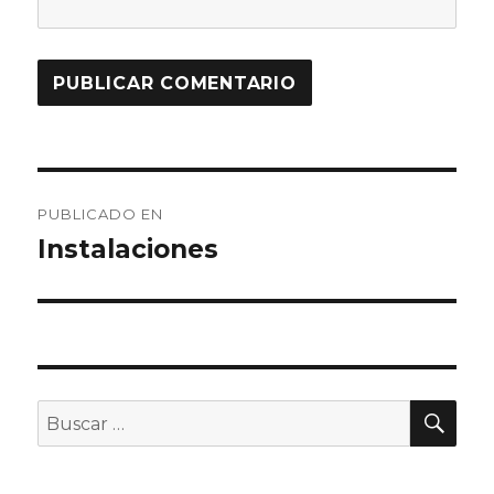
Navegación
PUBLICADO EN
de
Instalaciones
entradas
BU
Buscar
por: