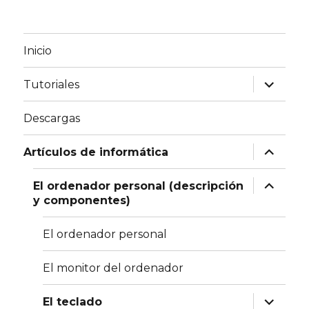
Inicio
expande
Tutoriales
el
menú
inferior
Descargas
expande
Artículos de informática
el
menú
inferior
expande
El ordenador personal (descripción
el
y componentes)
menú
inferior
El ordenador personal
El monitor del ordenador
expande
El teclado