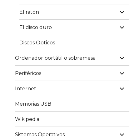
el
menú
inferior
expande
El ratón
el
menú
inferior
expande
El disco duro
el
menú
inferior
Discos Ópticos
expande
Ordenador portátil o sobremesa
el
menú
inferior
expande
Periféricos
el
menú
inferior
expande
Internet
el
menú
inferior
Memorias USB
Wikipedia
expande
Sistemas Operativos
el