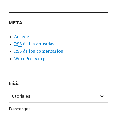
META
Acceder
RSS
de las entradas
RSS
de los comentarios
WordPress.org
Inicio
expande
Tutoriales
el
menú
inferior
Descargas