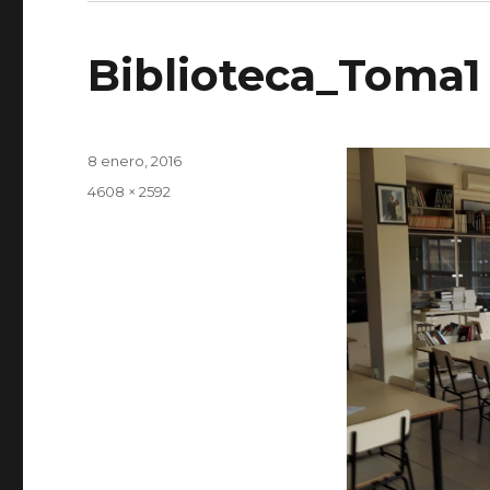
Biblioteca_Toma1
Publicado
8 enero, 2016
el
Tamaño
4608 × 2592
completo