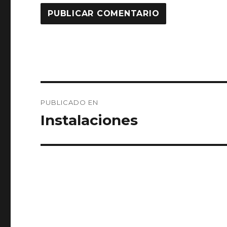
Navegación
PUBLICADO EN
de
Instalaciones
entradas