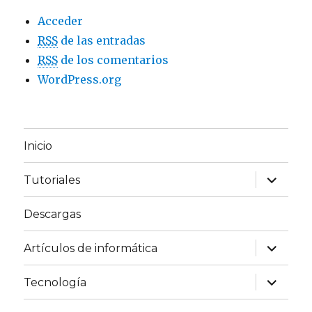
Acceder
RSS
de las entradas
RSS
de los comentarios
WordPress.org
Inicio
expande
Tutoriales
el
menú
inferior
Descargas
expande
Artículos de informática
el
menú
inferior
expande
Tecnología
el
menú