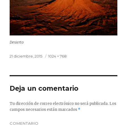
Desierto
Publicado
21 diciembre, 2015
Tamaño
1024 × 768
el
completo
Deja un comentario
Tu dirección de correo electrónico no será publicada.
Los
campos necesarios están marcados
*
COMENTARIO