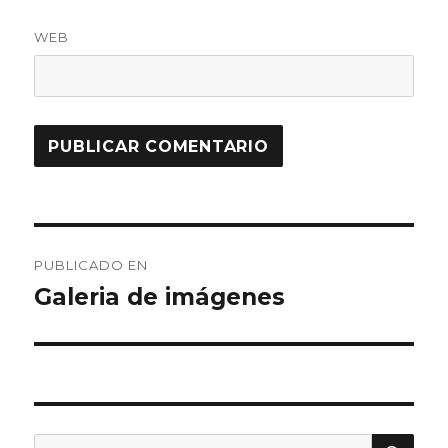
WEB
Navegación
PUBLICADO EN
de
Galeria de imágenes
entradas
BU